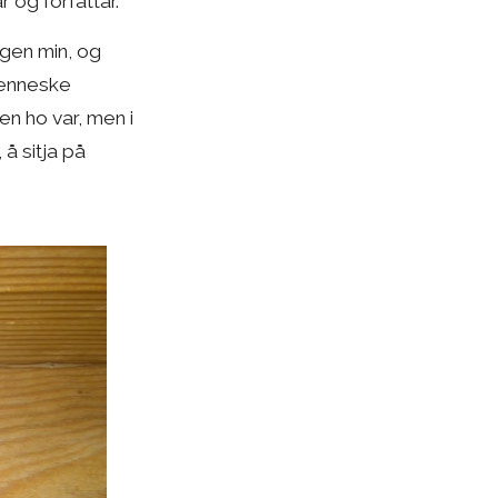
 og forfattar.
ngen min, og
 menneske
en ho var, men i
å sitja på