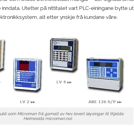
 inndata. Utetter på nittitalet vart PLC-einingane bytte 
ktronikksystem, alt etter ynskje frå kundane våre.
kti som Microman frå gamalt av hev levert løysingar til (Kjelda:
Heimesida microman.no).