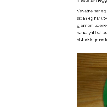
meste av Hegglan
Vevatne har eg s
sidan eg har utv
gjennom tidene h
naudsynt ballast
historisk grunn 