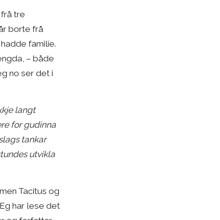
frå tre
år borte frå
 hadde familie.
lengda, – både
g no ser det i
kkje langt
ære for gudinna
slags tankar
stundes utvikla
, men Tacitus og
 Eg har lese det