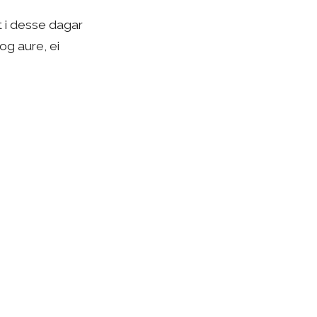
t i desse dagar
og aure, ei