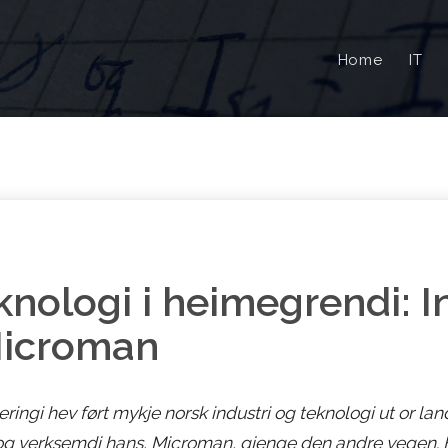
Home
IT
nologi i heimegrendi: I
icroman
ingi hev ført mykje norsk industri og teknologi ut or lan
og verksemdi hans, Microman, gjenge den andre vegen. H