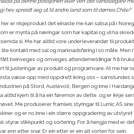
 halda på denne posisjonen eller vert det vandslegare m
i hev spreidt seg ut til andre land som til dømes Chile?
er er nisjeprodukt det einaste me kan satsa på i Noreg 
som er mynta på næringar som har kapital og vil ha skr
rksemda si. Me har alltid vore underleverandør til produk
t lite kontakt med sal og marknadsføring i so måte. Men n
d fått beinveges og omveges attendemeldingar frå bruka
rt til justeringar av produkt og programvare. At me har næ
mesta vakse opp med oppdrett ikring oss – samstundes 
 industrien på Stord, Austevoll, Bergen og inne i Hardang
da alltid kjem til å ha ein føremon av dette, og er ikkje ser
 høvet. Me produserer framleis styringar til Lumic AS sine
kiner og er no inne i ein større oppgradering av utstyre
k styrar stikkpunkt og sortering. For å hengja med er det
var enn etter snar. Er ein etter er ein alt vorten for sein.