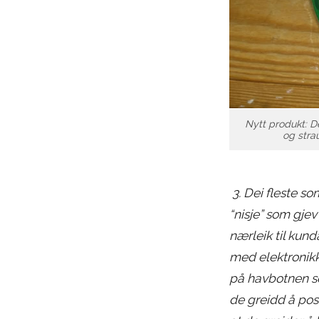
Nytt produkt: De
og strau
3. Dei fleste so
“nisje” som gje
nærleik til kun
med elektronikk 
på havbotnen so
de greidd å pos