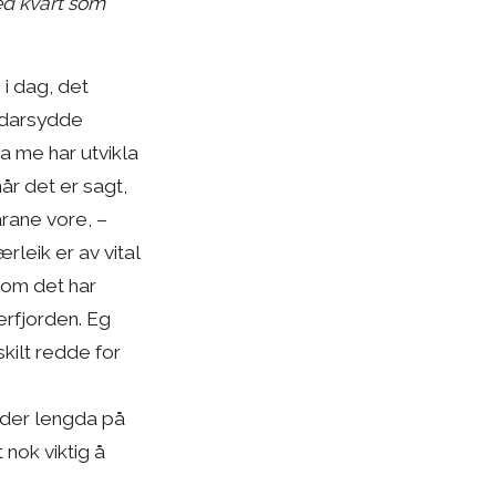
ed kvart som
i dag, det
eddarsydde
ta me har utvikla
år det er sagt,
rane vore, –
rleik er av vital
som det har
erfjorden. Eg
skilt redde for
t der lengda på
 nok viktig å