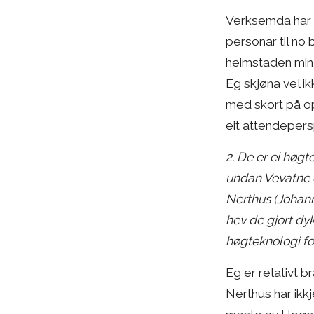
Verksemda har vo
personar til no
heimstaden min 
Eg skjøna vel ik
med skort på opp
eit attendepers
2. De er ei høg
undan Vevatne de
Nerthus (Johann
hev de gjort dy
høgteknologi fo
Eg er relativt b
Nerthus har ikkj