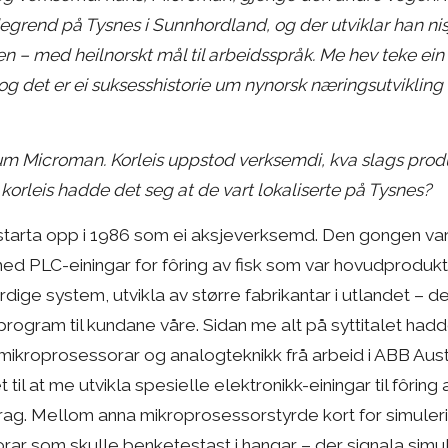
degrend på Tysnes i Sunnhordland, og der utviklar han nis
ien – med heilnorskt mål til arbeidsspråk. Me hev teke ei
 og det er ei suksesshistorie um nynorsk næringsutviklin
tt um Microman. Korleis uppstod verksemdi, kva slags pro
 korleis hadde det seg at de vart lokaliserte på Tysnes?
arta opp i 1986 som ei aksjeverksemd. Den gongen var 
ed PLC-einingar for fôring av fisk som var hovudprodukt
rdige system, utvikla av større fabrikantar i utlandet – 
program til kundane våre. Sidan me alt på syttitalet had
n mikroprosessorar og analogteknikk frå arbeid i ABB Aus
 til at me utvikla spesielle elektronikk-einingar til fôring
ag. Mellom anna mikroprosessorstyrde kort for simuler
torar som skulle benketestast i hangar – der signala simu