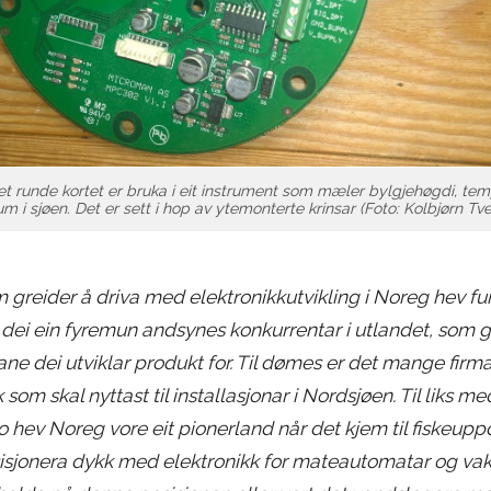
t runde kortet er bruka i eit instrument som mæler bylgjehøgdi, temp
m i sjøen. Det er sett i hop av ytemonterte krinsar (Foto: Kolbjørn Tve
m greider å driva med elektronikkutvikling i Noreg hev f
v dei ein fyremun andsynes konkurrentar i utlandet, som 
dane dei utviklar produkt for. Til dømes er det mange fir
som skal nyttast til installasjonar i Nordsjøen. Til liks me
 hev Noreg vore eit pionerland når det kjem til fiskeuppd
isjonera dykk med elektronikk for mateautomatar og vaks