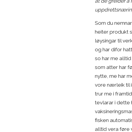
at de greider å
uppdrettsnæring
Som du nemnar h
heiter produkt 
løysingar til ve
og har difor hat
so har me allti
som atter har fø
nytte, me har 
vore nærleik til
trur me i framti
tevlarar i dette
vaksineringsmas
fisken automatis
alltid vera føre 