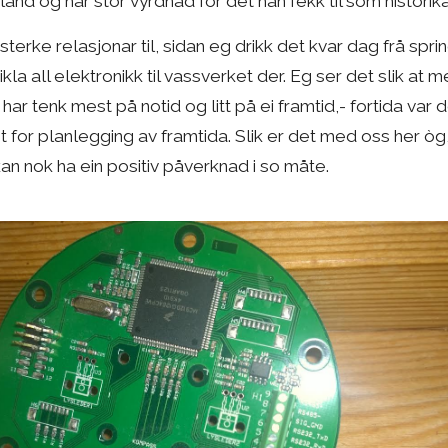
d og har stor vyrdnad for det han fekk til som historikar
terke relasjonar til, sidan eg drikk det kvar dag frå spri
ikla all elektronikk til vassverket der. Eg ser det slik at
ar tenk mest på notid og litt på ei framtid,- fortida var d
 for planlegging av framtida. Slik er det med oss her òg, 
kan nok ha ein positiv påverknad i so måte.