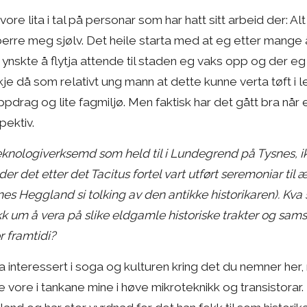
re lita i tal på personar som har hatt sitt arbeid der: Alt 
 berre meg sjølv. Det heile starta med at eg etter mange 
ynskte å flytja attende til staden eg vaks opp og der eg
kje då som relativt ung mann at dette kunne verta tøft i 
drag og lite fagmiljø. Men faktisk har det gått bra når e
pektiv.
teknologiverksemd som held til i Lundegrend på Tysnes, i
r det etter det Tacitus fortel vart utført seremoniar til 
es Heggland si tolking av den antikke historikaren). Kva 
kk um å vera på slike eldgamle historiske trakter og sam
r framtidi?
ra interessert i soga og kulturen kring det du nemner her
e vore i tankane mine i høve mikroteknikk og transistorar.