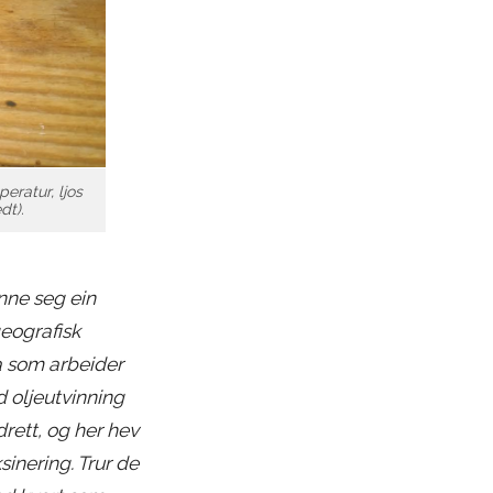
eratur, ljos
dt).
unne seg ein
geografisk
ma som arbeider
d oljeutvinning
rett, og her hev
inering. Trur de