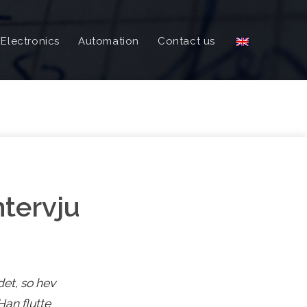
Electronics
Automation
Contact us
ntervju
det, so hev
an flutte