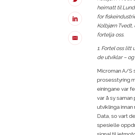
heimatt til Lun
for fiskeindustr
Kolbjørn Tvedt,
fortelja oss.
1. Fortel oss li
de utviklar – og
Microman A/S st
prosesstyring m
einingane var fe
var å sy saman 
utviklinga inna
Data, so vart det
spesielle oppdr
signal til jetmo