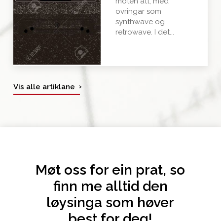
moten att, med
ovringar som
synthwave og
retrowave. I det...
›
Vis alle artiklane
Møt oss for ein prat, so
finn me alltid den
løysinga som høver
best for deg!