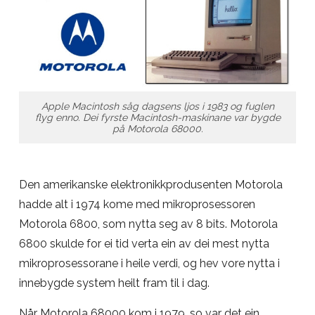
Apple Macintosh såg dagsens ljos i 1983 og fuglen
flyg enno. Dei fyrste Macintosh-maskinane var bygde
på Motorola 68000.
Den amerikanske elektronikkprodusenten Motorola
hadde alt i 1974 kome med mikroprosessoren
Motorola 6800, som nytta seg av 8 bits. Motorola
6800 skulde for ei tid verta ein av dei mest nytta
mikroprosessorane i heile verdi, og hev vore nytta i
innebygde system heilt fram til i dag.
Når Motorola 68000 kom i 1979, so var det ein