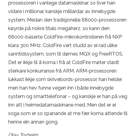
prosessoren i vanlege datamaskinar, so liver han
vidare i millionar, kanskje milliardar, av innebygde
system. Medan den tradisjonelle 68000-prosessoren
køyrde på nokre titals megaherz, so kann den
68000-baserte ColdFire-mikrokontrolleren frå NXP
klara 300 MHz. ColdFire vert studd av ei rad ulike
sanntidssystem, som til dømes MQX og FreeRTOS.
Det er ikkje til å koma i frå at ColdFire møter stødt
sterkare konkurranse frå ARM. ARM-prosessoren
lukkast ikkje som skrivebords-prosessor, han helder,
men han hev funne vegen inn i både innebygde
system og smarttelefonar – og kanskje er han på veg
inn att i heimedatamaskinane med. Men det er ei
soga som er so spanande at me fær koma attende til
henne ein annan gong.
Olav Torheim