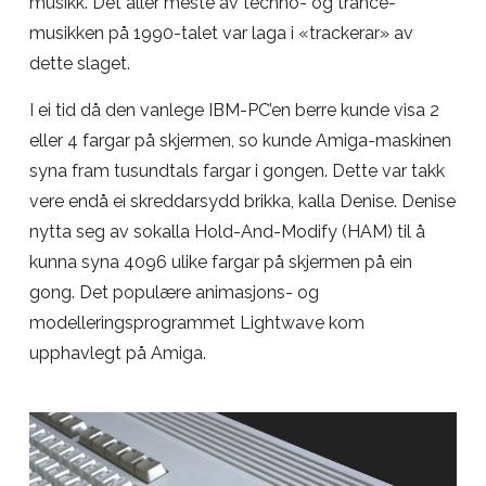
musikk. Det aller meste av techno- og trance-
musikken på 1990-talet var laga i «trackerar» av
dette slaget.
I ei tid då den vanlege IBM-PC’en berre kunde visa 2
eller 4 fargar på skjermen, so kunde Amiga-maskinen
syna fram tusundtals fargar i gongen. Dette var takk
vere endå ei skreddarsydd brikka, kalla Denise. Denise
nytta seg av sokalla Hold-And-Modify (HAM) til å
kunna syna 4096 ulike fargar på skjermen på ein
gong. Det populære animasjons- og
modelleringsprogrammet Lightwave kom
upphavlegt på Amiga.