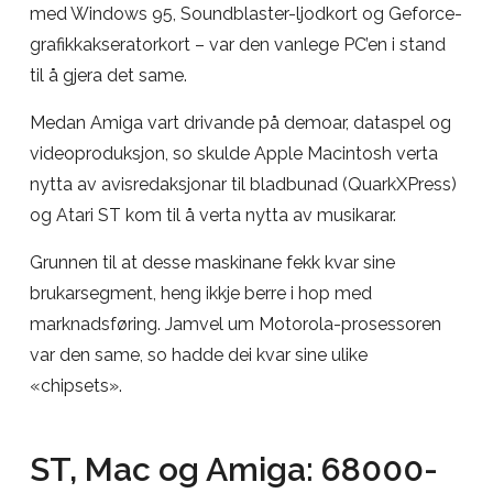
med Windows 95, Soundblaster-ljodkort og Geforce-
grafikkakseratorkort – var den vanlege PC’en i stand
til å gjera det same.
Medan Amiga vart drivande på demoar, dataspel og
videoproduksjon, so skulde Apple Macintosh verta
nytta av avisredaksjonar til bladbunad (QuarkXPress)
og Atari ST kom til å verta nytta av musikarar.
Grunnen til at desse maskinane fekk kvar sine
brukarsegment, heng ikkje berre i hop med
marknadsføring. Jamvel um Motorola-prosessoren
var den same, so hadde dei kvar sine ulike
«chipsets».
ST, Mac og Amiga: 68000-