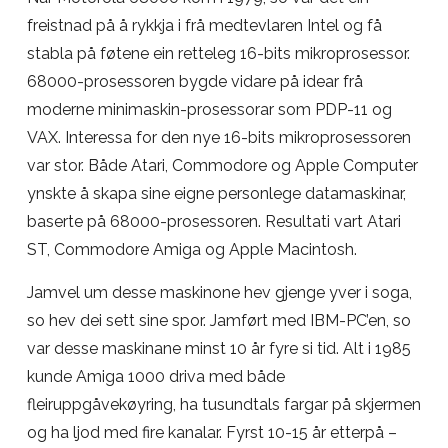
freistnad på å rykkja i frå medtevlaren Intel og få
stabla på føtene ein retteleg 16-bits mikroprosessor.
68000-prosessoren bygde vidare på idear frå
moderne minimaskin-prosessorar som PDP-11 og
VAX. Interessa for den nye 16-bits mikroprosessoren
var stor. Både Atari, Commodore og Apple Computer
ynskte å skapa sine eigne personlege datamaskinar,
baserte på 68000-prosessoren. Resultati vart Atari
ST, Commodore Amiga og Apple Macintosh.
Jamvel um desse maskinone hev gjenge yver i soga,
so hev dei sett sine spor. Jamført med IBM-PC’en, so
var desse maskinane minst 10 år fyre si tid. Alt i 1985
kunde Amiga 1000 driva med både
fleiruppgåvekøyring, ha tusundtals fargar på skjermen
og ha ljod med fire kanalar. Fyrst 10-15 år etterpå –