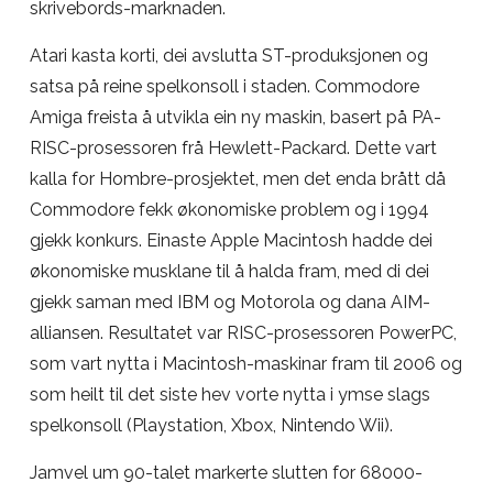
skrivebords-marknaden.
Atari kasta korti, dei avslutta ST-produksjonen og
satsa på reine spelkonsoll i staden. Commodore
Amiga freista å utvikla ein ny maskin, basert på PA-
RISC-prosessoren frå Hewlett-Packard. Dette vart
kalla for Hombre-prosjektet, men det enda brått då
Commodore fekk økonomiske problem og i 1994
gjekk konkurs. Einaste Apple Macintosh hadde dei
økonomiske musklane til å halda fram, med di dei
gjekk saman med IBM og Motorola og dana AIM-
alliansen. Resultatet var RISC-prosessoren PowerPC,
som vart nytta i Macintosh-maskinar fram til 2006 og
som heilt til det siste hev vorte nytta i ymse slags
spelkonsoll (Playstation, Xbox, Nintendo Wii).
Jamvel um 90-talet markerte slutten for 68000-