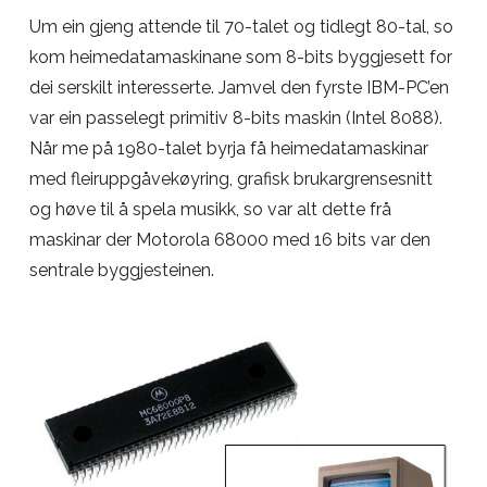
Um ein gjeng attende til 70-talet og tidlegt 80-tal, so
kom heimedatamaskinane som 8-bits byggjesett for
dei serskilt interesserte. Jamvel den fyrste IBM-PC’en
var ein passelegt primitiv 8-bits maskin (Intel 8088).
Når me på 1980-talet byrja få heimedatamaskinar
med fleiruppgåvekøyring, grafisk brukargrensesnitt
og høve til å spela musikk, so var alt dette frå
maskinar der Motorola 68000 med 16 bits var den
sentrale byggjesteinen.